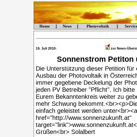
Home
|
News
|
Photovoltaik
|
Servi
19. Juli 2010:
zur News-Übers
Sonnenstrom Petiton 
Die Unterstützung dieser Petition f
Ausbau der Photovoltaik in Österrei
immer gegebene Deckelung der Photov
jeden PV Betreiber "Pflicht". Ich bitt
Eurem Bekanntenkreis weiter zu gebe
mehr Schwung bekommt.<br><p>Die U
einfach geleistet werden unter<br><
href="http://www.sonnenzukunft.at"
target="link">www.sonnenzukunft.at
Grüßen<br> Solalbert