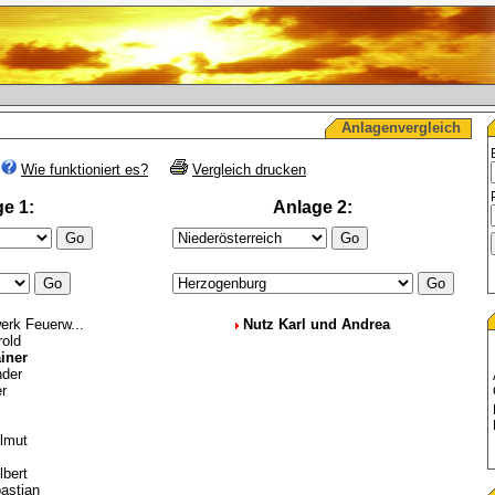
Anlagenvergleich
Wie funktioniert es?
Vergleich drucken
e 1:
Anlage 2:
erk Feuerw...
Nutz Karl und Andrea
rold
iner
nder
r
s
lmut
lbert
astian