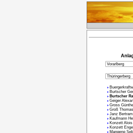
Anlag
Buergerkraftw
Burtscher Ge
Burtscher Ra
Geiger Alexa
Gross Günthe
Groß Thoma
Janz Bertram
Kaufmann He
Konzett Alois
Konzett Enge
Mangeng Seb