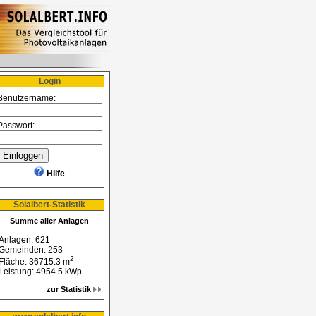
Login
Benutzername:
Passwort:
Hilfe
Solalbert-Statistik
Summe aller Anlagen
Anlagen: 621
Gemeinden: 253
2
Fläche: 36715.3 m
Leistung: 4954.5 kWp
zur Statistik