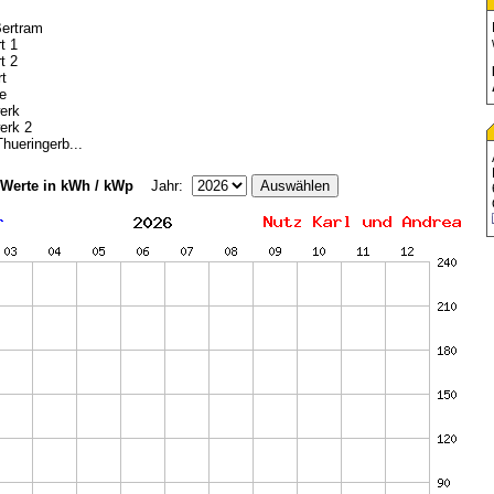
ertram
t 1
t 2
rt
ke
erk
erk 2
hueringerb...
 Werte in kWh / kWp
Jahr: