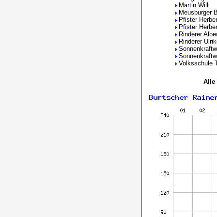
Martin Willi
Meusburger B
Pfister Herber
Pfister Herber
Rinderer Albe
Rinderer Ulri
Sonnenkraftw
Sonnenkraftw
Volksschule T
Alle