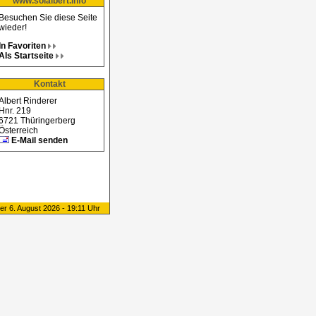
www.solalbert.info
Besuchen Sie diese Seite
wieder!
In Favoriten
Als Startseite
Kontakt
Albert Rinderer
Hnr. 219
6721 Thüringerberg
Österreich
E-Mail senden
er 6. August 2026 - 19:11 Uhr