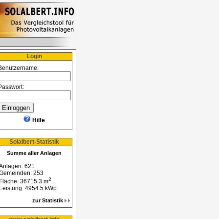
Login
Benutzername:
Passwort:
Hilfe
Solalbert-Statistik
Summe aller Anlagen
Anlagen: 621
Gemeinden: 253
2
Fläche: 36715.3 m
Leistung: 4954.5 kWp
zur Statistik