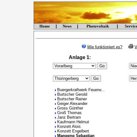
Home
|
News
|
Photovoltaik
|
Servi
Wie funktioniert es?
V
Anlage 1:
Buergerkraftwerk Feuerw...
Burtscher Gerold
Burtscher Rainer
Geiger Alexander
Gross Günther
Groß Thomas
Janz Bertram
Kaufmann Helmut
Konzett Alois
Konzett Engelbert
Mangeng Sebastian