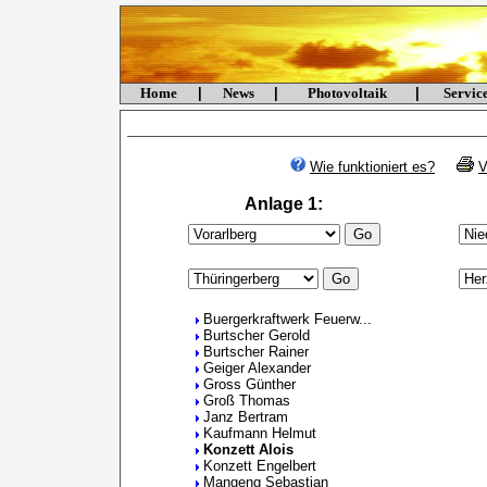
Home
|
News
|
Photovoltaik
|
Servi
Wie funktioniert es?
V
Anlage 1:
Buergerkraftwerk Feuerw...
Burtscher Gerold
Burtscher Rainer
Geiger Alexander
Gross Günther
Groß Thomas
Janz Bertram
Kaufmann Helmut
Konzett Alois
Konzett Engelbert
Mangeng Sebastian