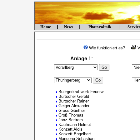
Home
|
News
|
Photovoltaik
|
Servi
Wie funktioniert es?
V
Anlage 1:
Buergerkraftwerk Feuerw...
Burtscher Gerold
Burtscher Rainer
Geiger Alexander
Gross Günther
Groß Thomas
Janz Bertram
Kaufmann Helmut
Konzett Alois
Konzett Engelbert
Mangeng Sebastian