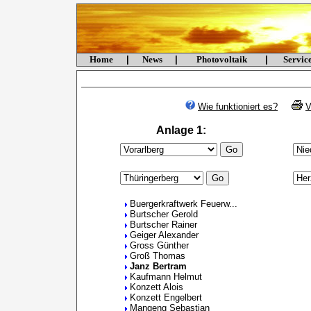
Home
|
News
|
Photovoltaik
|
Servi
Wie funktioniert es?
V
Anlage 1:
Buergerkraftwerk Feuerw...
Burtscher Gerold
Burtscher Rainer
Geiger Alexander
Gross Günther
Groß Thomas
Janz Bertram
Kaufmann Helmut
Konzett Alois
Konzett Engelbert
Mangeng Sebastian