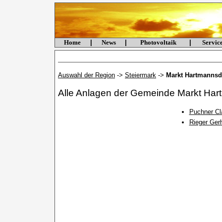
Home
|
News
|
Photovoltaik
|
Servi
Auswahl der Region
->
Steiermark
->
Markt Hartmannsd
Alle Anlagen der Gemeinde Markt Har
Puchner Cl
Rieger Ger