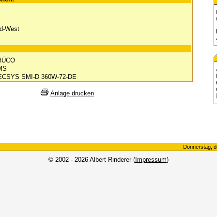
üd-West
CHÜCO
MS
NECSYS SMI-D 360W-72-DE
Anlage drucken
Donnerstag, d
© 2002 - 2026 Albert Rinderer (
Impressum
)