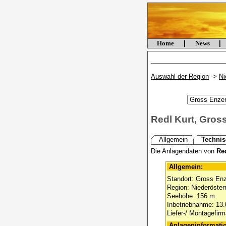
Home
|
News
|
Auswahl der Region
->
Ni
Redl Kurt, Gros
Allgemein
Technis
Die Anlagendaten von
Re
Allgemein:
Standort: Gross Enz
Region: Niederöster
Seehöhe: 156 m
Inbetriebnahme: 13
Liefer-/ Montagefir
Anlageninformati