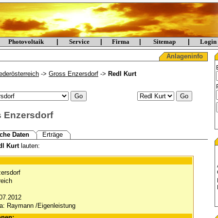
Photovoltaik
|
Service
|
Firma
|
Sitemap
|
Logi
Anlageninfo
ederösterreich
->
Gross Enzersdorf
->
Redl Kurt
s Enzersdorf
che Daten
Erträge
dl Kurt
lauten:
ersdorf
reich
.07.2012
ma: Raymann /Eigenleistung
onen: