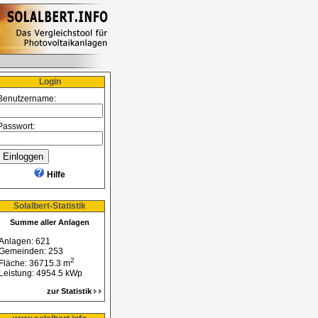
n
Login
Benutzername:
Passwort:
Hilfe
Solalbert-Statistik
Summe aller Anlagen
Anlagen: 621
Gemeinden: 253
2
Fläche: 36715.3 m
Leistung: 4954.5 kWp
zur Statistik